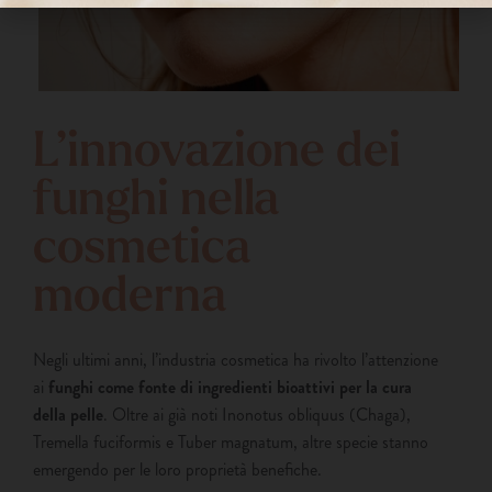
L’innovazione dei
funghi nella
cosmetica
moderna
Negli ultimi anni, l’industria cosmetica ha rivolto l’attenzione
ai
funghi come fonte di ingredienti bioattivi per la cura
della pelle
. Oltre ai già noti Inonotus obliquus (Chaga),
Tremella fuciformis e Tuber magnatum, altre specie stanno
emergendo per le loro proprietà benefiche.