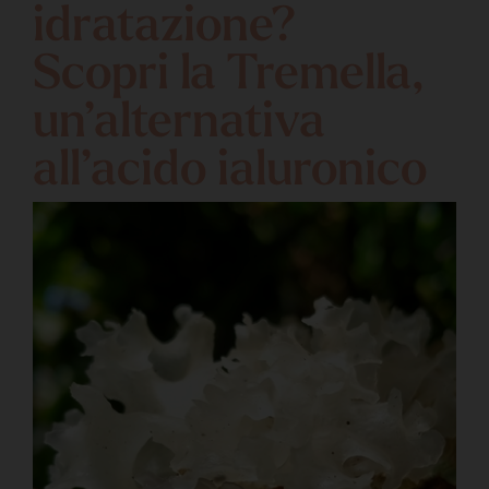
idratazione?
Scopri la Tremella,
un’alternativa
all’acido ialuronico