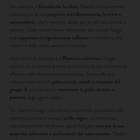
Per esempio, il
Ganoderma lucidum
(Reishi) è ampiamente
utilizzato per le sue
proprietà antinfiammatorie, lenitive e
antiossidanti
, che lo rendono ideale per le pelli più sensibili e
reattive. Studi recenti hanno dimostrato che questo fungo
può
supportare la rigenerazione cellulare
e contribuire alla
riduzione dello stress ossidativo cutaneo.
Altro attivo di interesse è il
Pleurotus ostreatus
(fungo
ostrica), il cui estratto è stato studiato per la sua sicurezza ed
efficacia nelle formulazioni cosmetiche. Grazie alla sua
composizione ricca di
polisaccaridi, steroli e vitamine del
gruppo B
, contribuisce a
mantenere la pelle idratata e
protetta
dagli agenti esterni.
Tra i derivati fungini che stanno acquisendo popolarità nella
cosmetica troviamo invece l’
acido cogico
, un composto
naturale prodotto da diverse specie fungine,
noto per le sue
proprietà schiarenti e uniformanti del tono cutaneo
. Questo