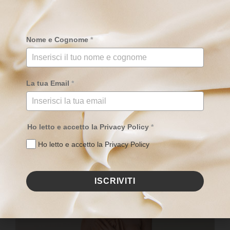
Se il tuo archetipo è quello della dea Artemide
e sei curiosa,
dinamica, caratterizzata da una grande apertura mentale, con
Nome e Cognome
*
questa Luna potrai provare a rallentare, lasciando da parte la
fretta e l’urgenza di arrivare per goderti ogni passaggio del
“viaggio”.
La tua Email
*
Ho letto e accetto la Privacy Policy
*
Ho letto e accetto la Privacy Policy
ISCRIVITI