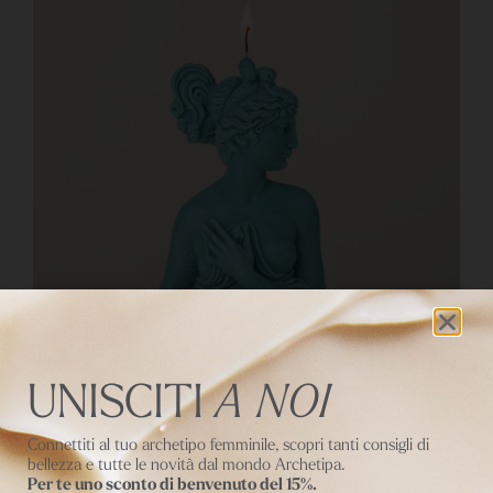
UNISCITI
A NOI
Connettiti al tuo archetipo femminile, scopri tanti consigli di
bellezza e tutte le novità dal mondo Archetipa.
Per te uno sconto di benvenuto del 15%.